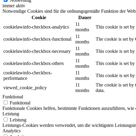
Notwendig
immer aktiv
Notwendige Cookies sind für die ordnungsgemäße Funktion der Websit
Cookie
Dauer
11
cookielawinfo-checkbox-analytics
This cookie is set b
months
11
cookielawinfo-checkbox-functional
The cookie is set by
months
11
cookielawinfo-checkbox-necessary
This cookie is set b
months
11
cookielawinfo-checkbox-others
This cookie is set b
months
cookielawinfo-checkbox-
11
This cookie is set b
performance
months
11
The cookie is set by
viewed_cookie_policy
months
data.
Funktional
Funktional
Funktionale Cookies helfen, bestimmte Funktionen auszuführen, wie 
Leistung
Leistung
Leistungs-Cookies werden verwendet, um die wichtigsten Leistungsind
Analytics