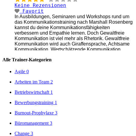
Keine Rezensionen
Favorit
In Ausbildungen, Seminaren und Workshops rund um
das Kommunikationstraining nach Marshall Rosenberg
kannst du deine Kommunikationsfähigkeiten
verbessern und Empathie lernen. Doch Gewaltfreie
Kommunikation ist viel mehr als Rhetorik. Gewaltfreie
Kommunikation wird auch Giraffensprache, Achtsame
Kommunikation, Wertschätzende Kommunikation,
Respektvolle Kommunikation genannt, weil sie auf
Alle Trainer-Kategorien
Wertschätzung, Achtsamkeit, Augenhöhe beruht.
Kommunikationstraining nach dem Modell der
Gewaltfreien Kommunikation nach Dr. Marshall B.
Agile
0
Rosenberg wurde
Weiterlesen …
Arbeiten im Team
2
Betriebswirtschaft
1
Bewerbungstraining
1
Burnout-Prophylaxe
3
Büromanagement
3
Change
3