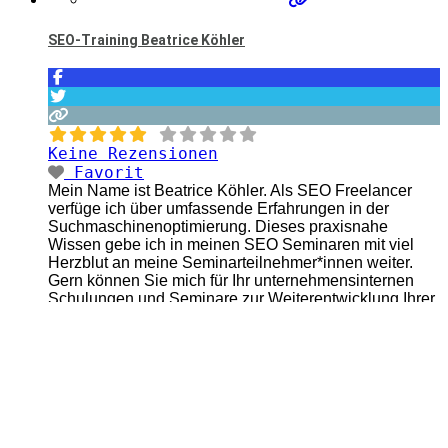
SEO-Training Beatrice Köhler
Keine Rezensionen
Favorit
Mein Name ist Beatrice Köhler. Als SEO Freelancer
verfüge ich über umfassende Erfahrungen in der
Suchmaschinenoptimierung. Dieses praxisnahe
Wissen gebe ich in meinen SEO Seminaren mit viel
Herzblut an meine Seminarteilnehmer*innen weiter.
Gern können Sie mich für Ihr unternehmensinternen
Schulungen und Seminare zur Weiterentwicklung Ihrer
Mitarbeiter buchen. Alternativ freue ich mich auch über
Teilnehmer*innen zu meinen eigens organisierten
Seminaren. Meine
Weiterlesen …