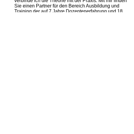
verbinde ich die Theorie mit der Praxis. Mit mir finden
Sie einen Partner für den Bereich Ausbildung und
Training der auf 7 Jahre Dozentenerfahrung und 18
Jahre Logistikmanagement zurück greifen kann. Mein
Motto ist immer nah bei den
Weiterlesen …