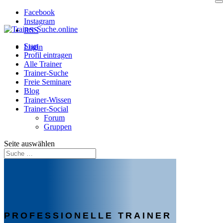
Facebook
Instagram
RSS
Start
Login
Profil eintragen
Alle Trainer
Trainer-Suche
Freie Seminare
Blog
Trainer-Wissen
Trainer-Social
Forum
Gruppen
Seite auswählen
PROFESSIONELLE TRAINER