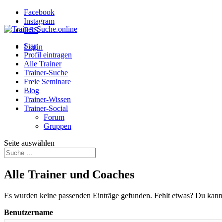
Facebook
Instagram
RSS
Start
Login
Profil eintragen
Alle Trainer
Trainer-Suche
Freie Seminare
Blog
Trainer-Wissen
Trainer-Social
Forum
Gruppen
Seite auswählen
Alle Trainer und Coaches
Es wurden keine passenden Einträge gefunden. Fehlt etwas? Du kann
Benutzername