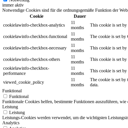
immer aktiv
Notwendige Cookies sind für die ordnungsgemäße Funktion der Websit
Cookie
Dauer
11
cookielawinfo-checkbox-analytics
This cookie is set b
months
11
cookielawinfo-checkbox-functional
The cookie is set by
months
11
cookielawinfo-checkbox-necessary
This cookie is set b
months
11
cookielawinfo-checkbox-others
This cookie is set b
months
cookielawinfo-checkbox-
11
This cookie is set b
performance
months
11
The cookie is set by
viewed_cookie_policy
months
data.
Funktional
Funktional
Funktionale Cookies helfen, bestimmte Funktionen auszuführen, wie 
Leistung
Leistung
Leistungs-Cookies werden verwendet, um die wichtigsten Leistungsind
Analytics