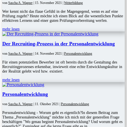
von
Sascha A. Wagner
|
15. November 2021
|
Weiterbildung
Wer kennt nicht das flaue Gefühl in der Magengegend, wenn es auf eine
Prüfung zugeht? Heute möchte ich einen Blick auf die wesentlichen Punkte
effektiven Lernens und einer guten Prüfungsvorbereitung werfen.
mehr lesen
Der Recruiting-Prozess in der Personalentwicklung
von
Sascha A. Wagner
|
14. November 2021
|
Personalentwicklung
Für einen potenziellen Bewerber ist oft bereits durch die Gestaltung des
Recruitingprozesses erkennbar, inwieweit eine echte Entwicklungskultur in
der Realität gelebt wird bzw. existiert.
mehr lesen
Personalentwicklung
von
Sascha A. Wagner
|
11. Oktober 2021
|
Personalentwicklung
Personalentwicklung - Worum geht es eigentlich?In diesem Beitrag zum
Thema „Personalentwicklung“ möchte ich mich mit der generellen Frage
beschäftigen "Wo genau beginnt Personalentwicklung? Und worum geht es
eigentlich?" Zumindest auf die letzte Frage gibt es in...