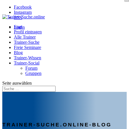
Facebook
Instagram
RSS
Start
Login
Profil eintragen
Alle Trainer
Trainer-Suche
Freie Seminare
Blog
Trainer-Wissen
Trainer-Social
Forum
Gruppen
Seite auswählen
TRAINER-SUCHE.ONLINE-BLOG