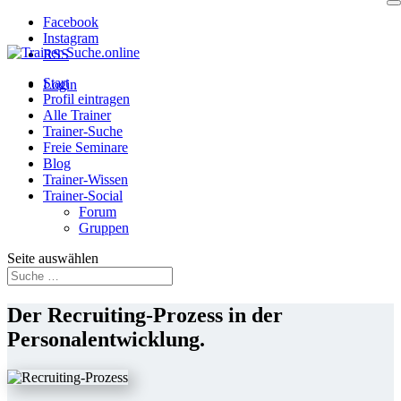
Facebook
Instagram
RSS
Start
Login
Profil eintragen
Alle Trainer
Trainer-Suche
Freie Seminare
Blog
Trainer-Wissen
Trainer-Social
Forum
Gruppen
Seite auswählen
Der Recruiting-Prozess in der
Personalentwicklung.