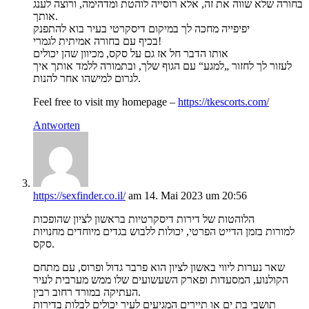
בחורה שלא שווה את זה, אלא רוסייה לוהטת ומדהימה, ורוצה לענג
אותך.
יפיפייה מחכה לך במיקום דיסקרטי בעיר בוא להתפנק
בכיף עם בחורה אמיתית לגמרי!
אותו הדבר חל אז גם על סקס, מכיוון שהן יכולים
לעזור לך לחזור „למגע“ עם הגוף שלך, ובתמורה ללמד אותך איך
לגרום למישהו אחר להנות.
Feel free to visit my homepage –
https://tkescorts.com/
Antworten
https://sexfinder.co.il/
am 14. Mai 2023 um 20:56
הלוהטות של דירות דיסקרטיות בראשון לציון שהופכות
למורות בזמן הדייט הפרטי, יכולות ללבוש בגדים מיוחדים מחנויות
סקס.
שאר נערות ליווי באשון לציון הוא פרבר גדול ופרוס, עם מתחם
הקולנוע, המסעדות ופארק השעשועים שלו ממש מערבית לעיר
העתיקה במורד רחוב רבין.
תושבי בת ים או תיירים המגיעים לעיר יכולים לבלות בדירות