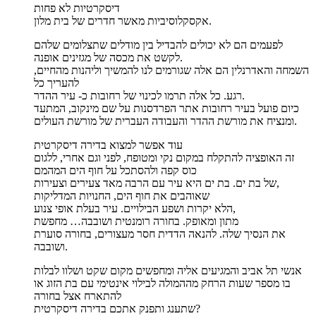
דיסקרטיות לא פחות
אקסקלוסיביות מאשר חדרים של בית מלון.
לפעמים הם לא יכולים להבדיל בין מודלים שתצלומים שלהם
לקשט את מכסה של מגזינים אופנה.
השמחה והאדרנלין הם אלה שגורמים לנו להמשיך וליהנות מהחיים,
להעריך כל
רגע. כל אלה תרמו לכינוי של רחובות כ- עיר ההדר.
כיום פועל בעיר רחובות אתר הפרדסנות על שם מינקוב, המתעד
ומנציח את מורשת ההדר והעבודה העברית של מורשת העולים.
עוד אפשר למצוא בדירה דיסקרטית
זה האופציה להתקלח במקום נקי ומטופח, לפני וגם אחרי, ללגום
כוס קפה ולהסתכל על חוף הים המהמם
של בת ים. בת ים היא עיר עם הרבה מאד צעירים וצעירות,
שאוהבים את חוף הים, החנויות המדליקות
הלא יקרות ושפע הבילויים. עיר בעלת אופי צנוע,
מתון ומאופק. בחורה רומנטית ושובבה… מחפשת
את הנסיך שלה. להנאה הדדית חסר מעצורים, בחורה סוערת
ושובבה.
אנשי תל אביב והמגיעים אליה ומחפשים מקום שקט ושלוו לבלות
בו מספר שעות הרחק מההמולה לבילוי אינטימי עם בת הזוג או
להתארח אצל בחורה
שתענג ותפנק אתכם בדירה דיסקרטית?