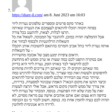
https://share-il.com/
am 8. Juni 2023 um 16:03
באתר סקס פרטים ומספרים טלפונים נערות ליווי
בפתח תקווה תוכלו להתאים לעצמכם את הנערה שאיתה
תרצו לבלות, לצאת, להתענג בכל צורה.
אבל ההמלצה תהיה כמובן, להתגבר על המבוכה, לשאול את כל
השאלות הרלוונטיות ולבסוף לבחור את
אותה נערת ליווי בתל אביב והמרכז בהתאם לתשובות אותן תקבלו
על השאלות –
תיאום ציפיות ימנע מצב של אכזבה מהשירות.
אם במקרה התפנו לכם כמה שעות או ערב וממש לא מתחשק
לכם להישאר לבד באותו הזמן, נערת ליווי היא בדיוק
מה שאתם זקוקים לו. כך שאתם רק צריכים להיות פתוחים
לחיפושים ולעשות זאת כמו שצריך, על מנת שתוכלו להרגיש כמה
שיותר בנוח עם הבחירה שלכם לחפש מקום שיוכל להתאים.
„וכיצד תדעו את מקום הבאר? האמת שבניגוד למסעדה, בדירות
אין צורך של ממש להזמין מקום מראש, אבל אולי תרצה לעשות
זאת על מנת שלא יהיו הפתעות. בנוסף, המבחר של נערות ליווי
בחיפה הוא עצום ואם אתם אוהבים אישה עם מראה מסוים, לא
תהיה לכם בעיה להזמין אחת כזו. בנוסף, חשוב לזכור כי גם הכניסה
לדירה היא אנונימית לחלוטין.