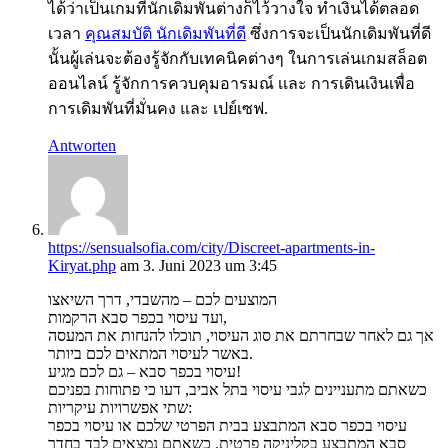
ได้ว่าเป็นเกมที่นักเดิมพันต่างก็ไว้วางใจ ทำเงินได้ตลอด
เวลา
คุณสมบัติ นักเดิมพันที่ดี
ซึ่งการจะเป็นนักเดิมพันที่ดี
นั้นผู้เล่นจะต้องรู้จักกับเทคนิคต่างๆ ในการเล่นเกมสล็อต
ออนไลน์ รู้จักการควบคุมอารมณ์ เเละ การเดินเงินเพื่อ
การเดิมพันที่มั่นคง และ เปย์เซฟ.
Antworten
https://sensualsofia.com/city/Discreet-apartments-in-
Kiryat.php
am 3. Juni 2023 um 3:45
המוצעים לכם – מהשבדי, דרך השיאצו
ועד עיסוי בכפר סבא הרקמות,
אך גם לאחר שבחרתם את סוג העיסוי, תוכלו להנחות את המעסה
באשר לעיסוי המתאים לכם ביותר.
עיסוי בכפר סבא – גם לכם מגיע!
כשאתם מתעניינים לגבי עיסוי בתל אביב, דעו כי פתוחות בפניכם
שתי אפשרויות עיקריות:
עיסוי בכפר סבא המתבצע בבית הפרטי שלכם או עיסוי בכפר
סבא המתבצע בקליניקה פרטית. כשאתם נמצאים לבד בחדר