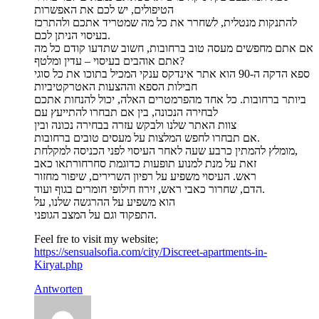
הטיפולים, יש לכם את האפשרות
להתנקות מנטלית, לשחרר את כל מה שמטריד אתכם ולהתרכז
בעיסוי הניתן לכם.
אם אתם מחפשים מעסה טוב ברחובות, חשוב שתדעו קודם כל מה
אתם אוהבים בעיסוי – עדין ומלטף?
ספא הדקה ה-90 הוא אתר אינדקס ענקי המכיל בתוכו את כל סוגי
חבילות הספא וההצעות האטרקטיביות
ביותר ברחובות. כל אחד מהפרמטרים האלה, יכול להנחות אתכם
לבחירה הנכונה, בין אם תבחרו להתייעץ עם
צוות האתר שלנו ולבקש עזרה בבחירה נכונה ובין
אם תבחרו לחפש המלצות על מעסים טובים ברחובות.
מומלץ להמתין כרבע שעה לאחר העיסוי לפני הכניסה למקלחת,
זאת על מנת למנוע תופעות כדוגמת סחרחורתאו כאב
ראש. העיסוי משפיע על רפיון השרירים, שיפור מחזור
הדם, שחרור כאבי ראש, זירוז חילופי חומרים בגוף ועוד.
הוא משפיע על ההרגשה שלנו, על
התפקוד וגם על המצב הגופני.
Feel fre to visit my website;
https://sensualsofia.com/city/Discreet-apartments-in-
Kiryat.php
Antworten