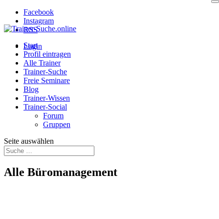
Facebook
Instagram
RSS
Start
Login
Profil eintragen
Alle Trainer
Trainer-Suche
Freie Seminare
Blog
Trainer-Wissen
Trainer-Social
Forum
Gruppen
Seite auswählen
Alle Büromanagement