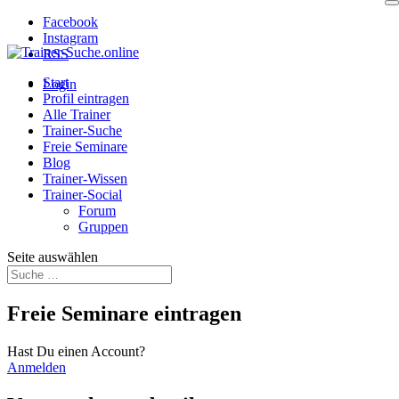
Facebook
Instagram
RSS
Start
Login
Profil eintragen
Alle Trainer
Trainer-Suche
Freie Seminare
Blog
Trainer-Wissen
Trainer-Social
Forum
Gruppen
Seite auswählen
Freie Seminare eintragen
Hast Du einen Account?
Anmelden