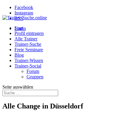
Facebook
Instagram
RSS
Start
Login
Profil eintragen
Alle Trainer
Trainer-Suche
Freie Seminare
Blog
Trainer-Wissen
Trainer-Social
Forum
Gruppen
Seite auswählen
Alle Change in Düsseldorf