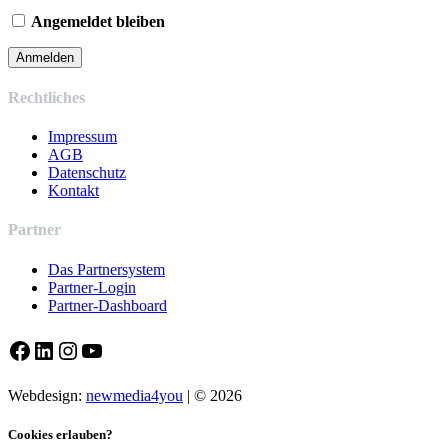
Angemeldet bleiben
Rechtliches
Impressum
AGB
Datenschutz
Kontakt
Partner
Das Partnersystem
Partner-Login
Partner-Dashboard
Facebook
LinkedIn
Instagram
YouTube
Webdesign:
newmedia4you
| © 2026
Cookies erlauben?