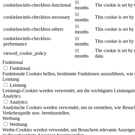
11
cookielawinfo-checkbox-functional
The cookie is set by
months
11
cookielawinfo-checkbox-necessary
This cookie is set b
months
11
cookielawinfo-checkbox-others
This cookie is set b
months
cookielawinfo-checkbox-
11
This cookie is set b
performance
months
11
The cookie is set by
viewed_cookie_policy
months
data.
Funktional
Funktional
Funktionale Cookies helfen, bestimmte Funktionen auszuführen, wie 
Leistung
Leistung
Leistungs-Cookies werden verwendet, um die wichtigsten Leistungsind
Analytics
Analytics
Analytische Cookies werden verwendet, um zu verstehen, wie Besuche
Verkehrsquelle usw. bereitzustellen.
Werbung
Werbung
Werbe-Cookies werden verwendet, um Besuchern relevante Anzeigen