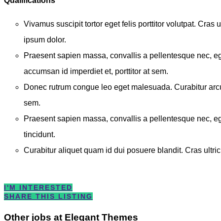
Qualifications
Vivamus suscipit tortor eget felis porttitor volutpat. Cras
ipsum dolor.
Praesent sapien massa, convallis a pellentesque nec, ege
accumsan id imperdiet et, porttitor at sem.
Donec rutrum congue leo eget malesuada. Curabitur arcu e
sem.
Praesent sapien massa, convallis a pellentesque nec, eg
tincidunt.
Curabitur aliquet quam id dui posuere blandit. Cras ultrici
I'M INTERESTED
SHARE THIS LISTING
Other jobs at Elegant Themes